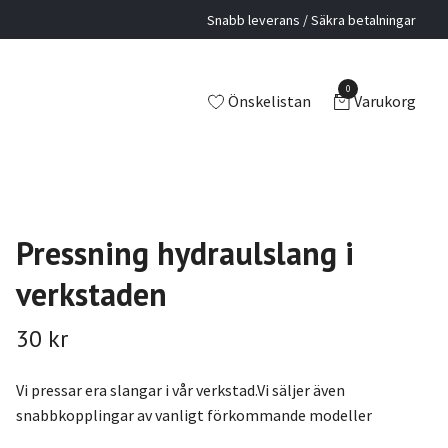
Snabb leverans / Säkra betalningar
0
Önskelistan
Varukorg
Pressning hydraulslang i
verkstaden
30 kr
Vi pressar era slangar i vår verkstad.Vi säljer även
snabbkopplingar av vanligt förkommande modeller