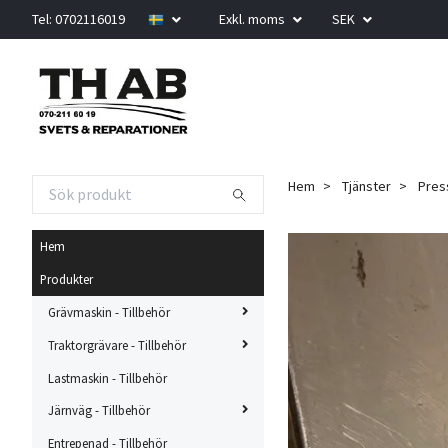
Tel: 0702116019
Exkl. moms
SEK
Hem
Tjänster
Press
Hem
Produkter
Grävmaskin - Tillbehör
Traktorgrävare - Tillbehör
Lastmaskin - Tillbehör
Järnväg - Tillbehör
Entrepenad - Tillbehör