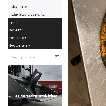
Dieseltankar
Lyftredskap för trafikbalkar
Tjänster
Köpvillkor
Kontakta oss
Bevattningstank
Läs senaste utskicket