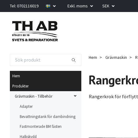
Tel: 0702116019
Exkl. moms
SEK
Hem
Grävmaskin
R
Rangerkr
Hem
Produkter
Rangerkrok för förflyt
Grävmaskin - Tillbehör
Adapter
Bevattningstank för dambindning
Fastmonterade BM fästen
Halkskydd