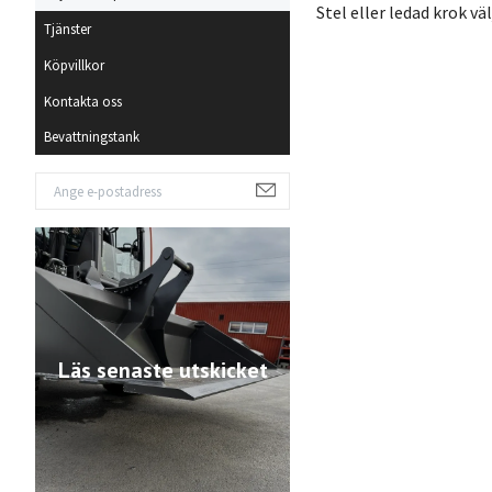
Stel eller ledad krok vä
Tjänster
Köpvillkor
Kontakta oss
Bevattningstank
Läs senaste utskicket