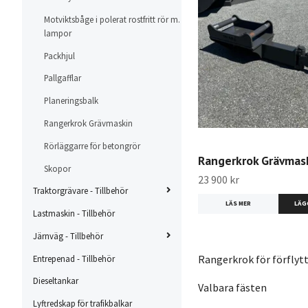
Motviktsbåge i polerat rostfritt rör m.
lampor
Packhjul
Pallgafflar
Planeringsbalk
Rangerkrok Grävmaskin
Rörläggarre för betongrör
Rangerkrok Grävmas
Skopor
23 900 kr
Traktorgrävare - Tillbehör
LÄS MER
LÄG
Lastmaskin - Tillbehör
Järnväg - Tillbehör
Rangerkrok för förflyt
Entrepenad - Tillbehör
Dieseltankar
Valbara fästen
Lyftredskap för trafikbalkar