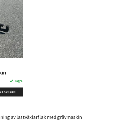
kin
I lager.
G I KORGEN
tning av lastväxlarflak med grävmaskin