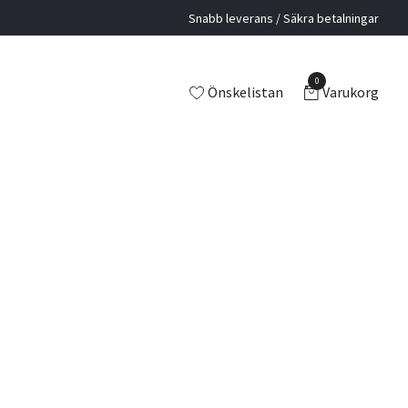
Snabb leverans / Säkra betalningar
0
Önskelistan
Varukorg